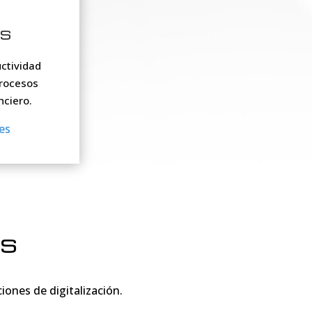
as
uctividad
procesos
nciero.
es
es
iones de digitalización.